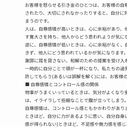
お客様を怒らせる引き金のひとつは、お客様の自
されたり、大切にされなかったりすると、自分に
まうのです。
人は、自尊感情が高いときは、心に余裕があり、
す寛大さを持ち、他人からどう思われようが気に
逆に、自尊感情が低いときは、心に余裕がなく、
きず、他人にどう思われているかが気になります
謝罪に耳を貸さない、和解のための提案を受け入
一時的に自分ことで頭が一杯になり、私たちの過
許してもらう(あるいは誤解を解く)には、お客様
■ 自尊感情とコントロール感の関係
物事がうまくいっているときは、気分がよくなり
は、イライラして些細なことで腹が立ってしまう
自尊感情は、コントロール感ともかかわりがありま
ときほど、自分に力があるように思い、自分自身
感が得られない)ときほど、不足感や無力感を感