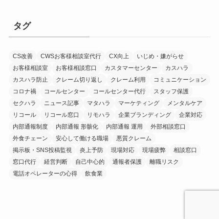
タグ
CS改善
CWSお客様相談室代行
CX向上
いじめ・嫌がらせ
お客様相談室
お客様相談窓口
カスタマーセンター
カスハラ
カスハラ防止
クレーム切り返し
クレーム利用
コミュニケーション
コロナ禍
コールセンター
コールセンター代行
スタッフ保護
セクハラ
ニュース記事
マタハラ
マーケティング
メンタルケア
リコール
リコール窓口
リモハラ
企業ブランディング
企業対応
内部通報制度
内部通報 形骸化
内部通報 運用
外部相談窓口
外食チェーン
安心して働ける職場
悪質クレーム
掲示板・SNS投稿監視
炎上予防
現場対応
現場疲弊
相談窓口
窓口代行
経営判断
自己中心的
通報者保護
離職リスク
電話オペレーターの心得
飲食業