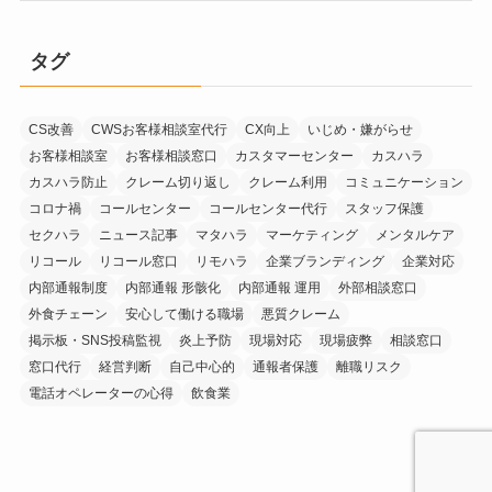
タグ
CS改善
CWSお客様相談室代行
CX向上
いじめ・嫌がらせ
お客様相談室
お客様相談窓口
カスタマーセンター
カスハラ
カスハラ防止
クレーム切り返し
クレーム利用
コミュニケーション
コロナ禍
コールセンター
コールセンター代行
スタッフ保護
セクハラ
ニュース記事
マタハラ
マーケティング
メンタルケア
リコール
リコール窓口
リモハラ
企業ブランディング
企業対応
内部通報制度
内部通報 形骸化
内部通報 運用
外部相談窓口
外食チェーン
安心して働ける職場
悪質クレーム
掲示板・SNS投稿監視
炎上予防
現場対応
現場疲弊
相談窓口
窓口代行
経営判断
自己中心的
通報者保護
離職リスク
電話オペレーターの心得
飲食業