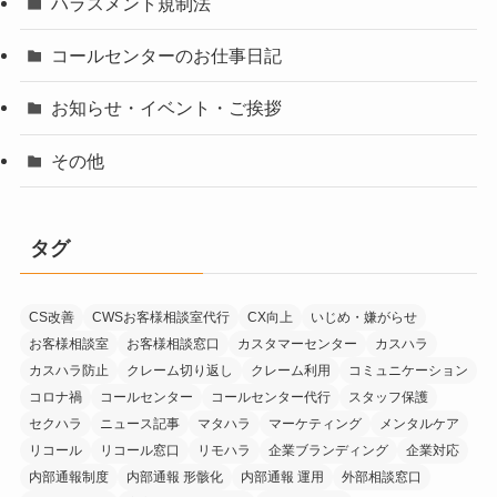
ハラスメント規制法
コールセンターのお仕事日記
お知らせ・イベント・ご挨拶
その他
タグ
CS改善
CWSお客様相談室代行
CX向上
いじめ・嫌がらせ
お客様相談室
お客様相談窓口
カスタマーセンター
カスハラ
カスハラ防止
クレーム切り返し
クレーム利用
コミュニケーション
コロナ禍
コールセンター
コールセンター代行
スタッフ保護
セクハラ
ニュース記事
マタハラ
マーケティング
メンタルケア
リコール
リコール窓口
リモハラ
企業ブランディング
企業対応
内部通報制度
内部通報 形骸化
内部通報 運用
外部相談窓口