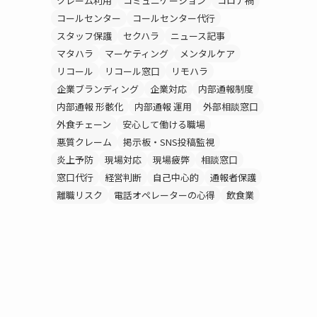
クレーム利用
コミュニケーション
コロナ禍
コールセンター
コールセンター代行
スタッフ保護
セクハラ
ニュース記事
マタハラ
マーケティング
メンタルケア
リコール
リコール窓口
リモハラ
企業ブランディング
企業対応
内部通報制度
内部通報 形骸化
内部通報 運用
外部相談窓口
外食チェーン
安心して働ける職場
悪質クレーム
掲示板・SNS投稿監視
炎上予防
現場対応
現場疲弊
相談窓口
窓口代行
経営判断
自己中心的
通報者保護
離職リスク
電話オペレーターの心得
飲食業