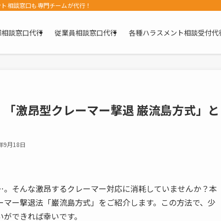
ント相談窓口も専門チームが代行！
様相談窓口代行
従業員相談窓口代行
各種ハラスメント相談受付代
「激昂型クレーマー撃退 巌流島方式」と
4年9月18日
…。そんな激昂するクレーマー対応に消耗していませんか？本
ーマー撃退法「巌流島方式」をご紹介します。この方法で、少
いができれば幸いです。