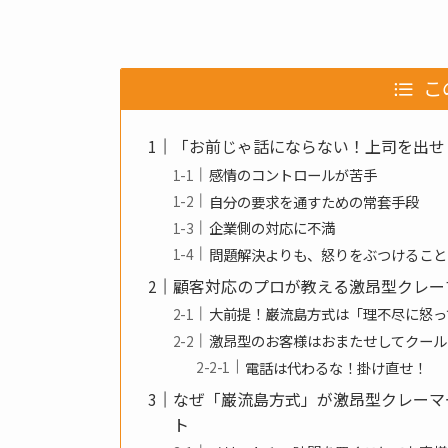
こ
「お前じゃ話にならない！上司を出せ
感情のコントロールが苦手
自分の要求を通すための常套手段
企業側の対応に不満
問題解決よりも、怒りをぶつけること
顧客対応のプロが教える激昂型クレー
大前提！巌流島方式は「理不尽に怒っ
激昂型のお客様はおまたせしてクール
電話は代わるな！掛け直せ！
なぜ「巌流島方式」が激昂型クレーマ
ト