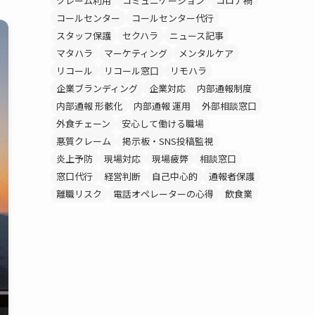
クレーム利用
コミュニケーション
コロナ禍
コールセンター
コールセンター代行
スタッフ保護
セクハラ
ニュース記事
マタハラ
マーケティング
メンタルケア
リコール
リコール窓口
リモハラ
企業ブランディング
企業対応
内部通報制度
内部通報 形骸化
内部通報 運用
外部相談窓口
外食チェーン
安心して働ける職場
悪質クレーム
掲示板・SNS投稿監視
炎上予防
現場対応
現場疲弊
相談窓口
窓口代行
経営判断
自己中心的
通報者保護
離職リスク
電話オペレーターの心得
飲食業