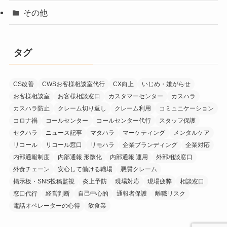
その他
タグ
CS改善
CWSお客様相談室代行
CX向上
いじめ・嫌がらせ
お客様相談室
お客様相談窓口
カスタマーセンター
カスハラ
カスハラ防止
クレーム切り返し
クレーム利用
コミュニケーション
コロナ禍
コールセンター
コールセンター代行
スタッフ保護
セクハラ
ニュース記事
マタハラ
マーケティング
メンタルケア
リコール
リコール窓口
リモハラ
企業ブランディング
企業対応
内部通報制度
内部通報 形骸化
内部通報 運用
外部相談窓口
外食チェーン
安心して働ける職場
悪質クレーム
掲示板・SNS投稿監視
炎上予防
現場対応
現場疲弊
相談窓口
窓口代行
経営判断
自己中心的
通報者保護
離職リスク
電話オペレーターの心得
飲食業