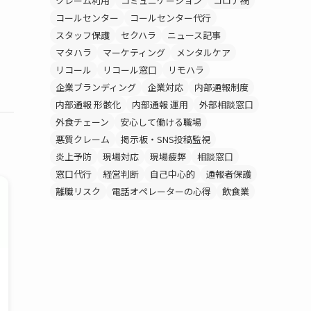
クレーム利用
コミュニケーション
コロナ禍
コールセンター
コールセンター代行
スタッフ保護
セクハラ
ニュース記事
マタハラ
マーケティング
メンタルケア
リコール
リコール窓口
リモハラ
企業ブランディング
企業対応
内部通報制度
内部通報 形骸化
内部通報 運用
外部相談窓口
外食チェーン
安心して働ける職場
悪質クレーム
掲示板・SNS投稿監視
炎上予防
現場対応
現場疲弊
相談窓口
窓口代行
経営判断
自己中心的
通報者保護
離職リスク
電話オペレーターの心得
飲食業