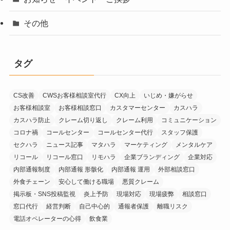
その他
タグ
CS改善
CWSお客様相談室代行
CX向上
いじめ・嫌がらせ
お客様相談室
お客様相談窓口
カスタマーセンター
カスハラ
カスハラ防止
クレーム切り返し
クレーム利用
コミュニケーション
コロナ禍
コールセンター
コールセンター代行
スタッフ保護
セクハラ
ニュース記事
マタハラ
マーケティング
メンタルケア
リコール
リコール窓口
リモハラ
企業ブランディング
企業対応
内部通報制度
内部通報 形骸化
内部通報 運用
外部相談窓口
外食チェーン
安心して働ける職場
悪質クレーム
掲示板・SNS投稿監視
炎上予防
現場対応
現場疲弊
相談窓口
窓口代行
経営判断
自己中心的
通報者保護
離職リスク
電話オペレーターの心得
飲食業