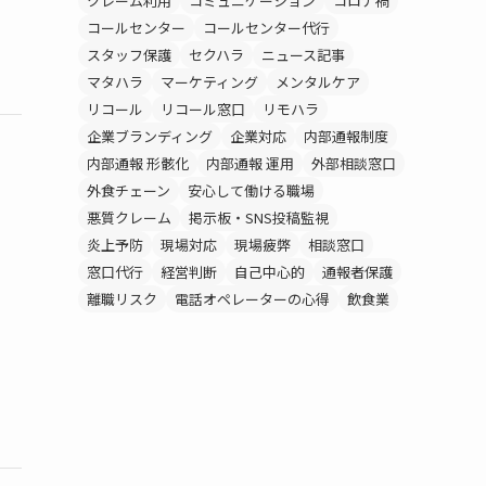
クレーム利用
コミュニケーション
コロナ禍
コールセンター
コールセンター代行
スタッフ保護
セクハラ
ニュース記事
マタハラ
マーケティング
メンタルケア
リコール
リコール窓口
リモハラ
企業ブランディング
企業対応
内部通報制度
内部通報 形骸化
内部通報 運用
外部相談窓口
外食チェーン
安心して働ける職場
悪質クレーム
掲示板・SNS投稿監視
炎上予防
現場対応
現場疲弊
相談窓口
窓口代行
経営判断
自己中心的
通報者保護
離職リスク
電話オペレーターの心得
飲食業